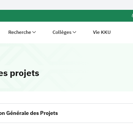
Recherche
Collèges
Vie KKU
-
Université du Roi Kha
es projets
ion Générale des Projets