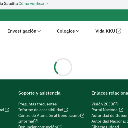
bia Saudita
Cómo verificar
Investigación
Colegios
Vida KKU
Soporte y asistencia
Enlaces relacion
Preguntas frecuentes
Visión 2030
nal
Informe de accesibilidad
Portal Nacional
Centro de Atención al Beneficiario
Autoridad de Gobier
Informa
Autoridad Nacional 
Denunciar corrupción
Ciberseguridad