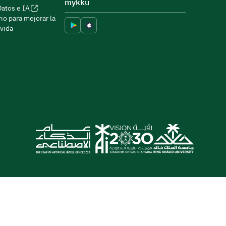
mykku
Datos e IA
io para mejorar la
 vida