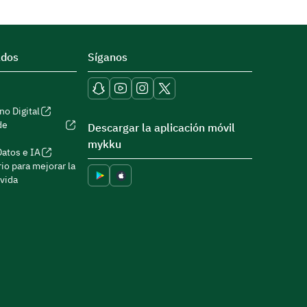
ados
Síganos
no Digital
de
Descargar la aplicación móvil
mykku
Datos e IA
io para mejorar la
 vida