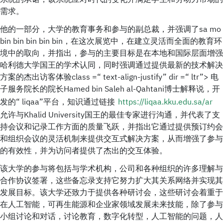
需求。
他的一部分，大学的教育事务和参与的副总裁，并强调了sa mo
bin bin bin bin bin，在这次展览中，在建立灵活而全面的教育环
境中的取向，并指出，参与的主要目标是在本地和国际层面增强
哈利德大学国王的学术认同，同时强调通过提供最新的技术解决
方案的杰出访客体验class =“ text-align-justify” dir =“ ltr”> 电
子服务院长的院长Hamed bin Saleh al-Qahtani博士解释说，开
发的“ liqaa”平台，知识通过链接
https://liqaa.kku.edu.sa/ar
允许与Khalid University国王的最佳专家进行沟通，并代表了支
持会议和记录工作方面的质量飞跃，并指出它通过提供预订约会
和组织会议的灵活机制来提供交互式解决方案，从而增强了参与
的有效性，并为访问者提供了杰出的交互体验。
该大学的参与将包括与学术机构，公司和各种组织的许多理解与
合作协议签署，这些备忘录支持它努力扩大其关系网络并实现其
发展目标。该大学还致力于提供各种研讨会，这些研讨会着重于
在人工智能，可再生能源和企业家领域发展未来技能，除了参与
小组讨论和对话，讨论教育，数字化转型，人工智能的问题，人