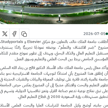
2026-07-05
أطلقت جامعة الملك خالد، بالتعاون مع شركتي Elsevier و Studyportals،
مشروع "جَسر الاكتشاف والتعلّم"، بوصفه نموذجًا تجريبيًّا رائدًا يستشرف
مستقبل التعليم العالي والذكاء البحثي، ويهدف إلى تطوير نموذج متقدم للذكاء
المؤسسي الجامعي يربط بين البحث العلمي والتعليم وسوق العمل.
وأكد معالي رئيس جامعة الملك خالد الأستاذ الدكتور فالح بن رجاء الله السلمي
أن إطلاق هذا المشروع يأتي امتدادًا لتوجهات الجامعة الاستراتيجية نحو بناء
جامعة عالمية رائدة، قادرة على توظيف المعرفة والبيانات والتقنيات الحديثة في
تطوير التعليم والبحث والابتكار، مشيرًا إلى أن المشروع يعكس حرص الجامعة
على تبني نماذج نوعية تدعم صناعة القرار، وتعزز تنافسيتها الدولية، وتسهم في
تحقيق مستهدفات رؤية السعودية 2030 في قطاع التعليم العالي.
من جانبه، أوضح وكيل الجامعة للدراسات العليا والبحث العلمي الأستاذ