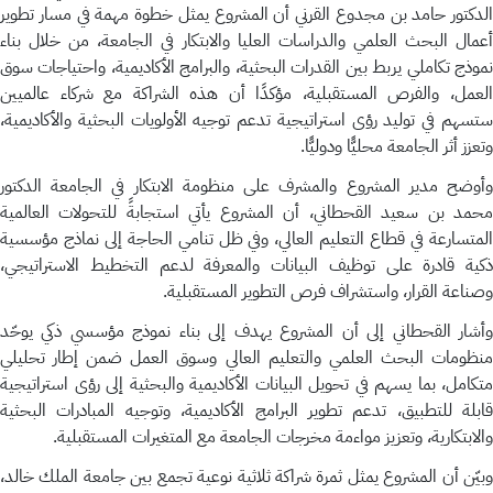
الدكتور حامد بن مجدوع القرني أن المشروع يمثل خطوة مهمة في مسار تطوير
أعمال البحث العلمي والدراسات العليا والابتكار في الجامعة، من خلال بناء
نموذج تكاملي يربط بين القدرات البحثية، والبرامج الأكاديمية، واحتياجات سوق
العمل، والفرص المستقبلية، مؤكدًا أن هذه الشراكة مع شركاء عالميين
ستسهم في توليد رؤى استراتيجية تدعم توجيه الأولويات البحثية والأكاديمية،
وتعزز أثر الجامعة محليًّا ودوليًّا.
وأوضح مدير المشروع والمشرف على منظومة الابتكار في الجامعة الدكتور
محمد بن سعيد القحطاني، أن المشروع يأتي استجابةً للتحولات العالمية
المتسارعة في قطاع التعليم العالي، وفي ظل تنامي الحاجة إلى نماذج مؤسسية
ذكية قادرة على توظيف البيانات والمعرفة لدعم التخطيط الاستراتيجي،
وصناعة القرار، واستشراف فرص التطوير المستقبلية.
وأشار القحطاني إلى أن المشروع يهدف إلى بناء نموذج مؤسسي ذكي يوحّد
منظومات البحث العلمي والتعليم العالي وسوق العمل ضمن إطار تحليلي
متكامل، بما يسهم في تحويل البيانات الأكاديمية والبحثية إلى رؤى استراتيجية
قابلة للتطبيق، تدعم تطوير البرامج الأكاديمية، وتوجيه المبادرات البحثية
والابتكارية، وتعزيز مواءمة مخرجات الجامعة مع المتغيرات المستقبلية.
وبيّن أن المشروع يمثل ثمرة شراكة ثلاثية نوعية تجمع بين جامعة الملك خالد،