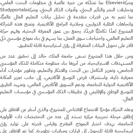
وشركةElsevier بما تمتلكه من خبرة عالمية في منظومات البحث العلمي،
وتحليلات النشر والتأثير البحثي، وأدوات الذكاء البحثي، وشركةStudyportals
بما تتميز به من قدرات متقدمة في تحليل بيانات التعليم العالي عالميًّا،
واتجاهات الطلبة الدوليين، وجاذبية البرامج الأكاديمية. وتمنح هذه الشراكة
المشروع بُعدًا تكامليًّا فريدًا، يجمع بين عمق المعرفة البحثية، وفهم حركة
التعليم العالمي، واحتياجات سوق العمل، بما يسهم في بناء نموذج مؤسسي ذكي
قادر على تحويل البيانات المتفرقة إلى رؤى استراتيجية قابلة للتطبيق.
ومن خلال هذا المشروع تسعى جامعة الملك خالد إلى تحقيق عدد من
المستهدفات الاستراتيجية، من أبرزها بناء منظومة متكاملة للذكاء المؤسسي
الجامعي، وتعزيز التكامل بين البحث والابتكار والتعليم، وتطوير مؤشرات أداء
معرفية ذكية، واستشراف فرص التوسع الأكاديمي، إلى جانب تعزيز المكانة
الأكاديمية الدولية للجامعة، ودعم التسويق الأكاديمي العالمي، وتمهيد الطريق
للتوسع الوطني والإقليمي في تطبيقات الذكاء المؤسسي في مؤسسات التعليم
العالي.
وعقد الشركاء مؤخرًا الاجتماع الافتتاحي للمشروع، والذي أسفر عن الاتفاق على
إطلاق مرحلة تجريبية مركزة تستند إلى عدد من التخصصات ذات الأولوية
للجامعة، بهدف اختبار النموذج المقترح وقياس قدرته على توليد رؤى
استراتيجية قابلة للتحويل إلى قرارات ومبادرات تطويرية. كما تم الاتفاق على