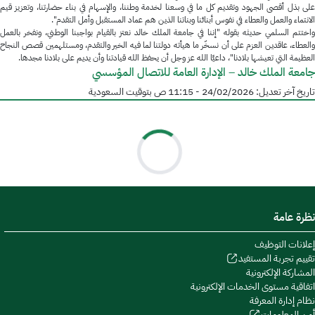
على بذل أقصى الجهود وتقديم كل ما في وسعنا لخدمة وطننا، والإسهام في بناء حضارتنا، وتعزيز قيم
الانتماء والعمل والعطاء في نفوس أبنائنا وبناتنا الذين هم عماد المستقبل وأمل التقدم".
واختتم السلمي حديثه بقوله "إننا في جامعة الملك خالد نعتز بالقيام بواجبنا الوطني، ونفخر بالعمل
والعطاء، عاقدين العزم على أن نسخّر ما هيأته دولتنا لما فيه الخير والتقدم، ومستلهمين قصص النجاح
العظيمة التي تعيشها بلادنا"، داعيًا الله عز وجل أن يحفظ الله قيادتنا وأن يديم على بلادنا مجدها.
جامعة الملك خالد – الإدارة العامة للاتصال المؤسسي
تاريخ آخر تعديل:
24/02/2026 - 11:15 ص
بتوقيت السعودية
نظرة عامة
إعلانات التوظيف
تقييم تجربة المستفيد
المشاركة الإلكترونية
اتفاقية مستوى الخدمات الإلكترونية
نظام إدارة المعرفة
أمن المعلومات