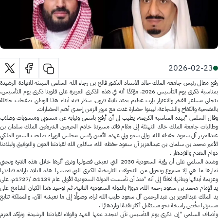
2026-02-23
رفع معالي رئيس جامعة الملك خالد الأستاذ الدكتور فالح بن رجاء الله السلمي التهنئة للقيادة الرشيدة
بمناسبة ذكرى يوم التأسيس 2026، مؤكدًا أنه في هذه الذكرى العزيزة على قلوبنا ذكرى يوم التأسيس،
تتجلى مشاعر الفخر والاعتزاز بإرث عظيم يمتد ثلاثة قرون، سطّر فيه أبناء هذا الوطن صفحات حافلة
بالتضحية والكفاح والشجاعة، ليبنوا حضارة غدت مع مرور الزمن إحدى أهم الحضارات.
وقال السلمي "بهذه المناسبة الكريمة، يطيب لي أن أرفع باسمي ونيابة عن منسوبي ومنسوبات وطلاب
وطالبات جامعة الملك خالد التهنئة إلى مقام قائد مسيرتنا خادم الحرمين الشريفين الملك سلمان بن
عبدالعزيز آل سعود حفظه الله، وإلى سمو ولي عهده الأمين رئيس مجلس الوزراء صاحب السمو الملكي
الأمير محمد بن سلمان بن عبدالعزيز آل سعود حفظه الله، سائلين الله لقيادتنا العون والتوفيق ولبلادنا
دوام التقدم والازدهار".
وشدد السلمي على أن رؤية السعودية 2030 التي نعيش فصولها ونرى أثرها خلال هذه الفترة ونجني
ثمارها ما هي إلا مشروع وتحول من التحولات التاريخية الكبرى التي تعيشها هذه البلاد بإرادة قيادتها
وعزيمة أبنائها وبناتها؛ لافتًا إلى أنه "منذ أن تأسست الدولة السعودية الأولى عام 1139هـ /1727م، على
يد الإمام محمد بن سعود رحمه الله، مرورًا بالدولة السعودية الثانية، ثم توحيد هذا الكيان الشامخ على
يد الملك عبدالعزيز بن عبدالرحمن آل سعود طيب الله ثراه، وصولًا إلى ما نعيشه الآن، والمملكة تتابع
مسيرتها بخُطى راسخة نحو مستقبل أكثر تقدمًا وازدهارًا".
وأضاف السلمي "إن ذكرى يوم التأسيس تأتي لنجدد معها العهد والولاء لقيادتنا الرشيدة، ونؤكد العزم