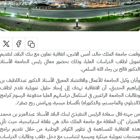
وقعت جامعة الملك خالد، أمس الاثنين، اتفاقية تعاون مع بنك البلاد، لتقديم
تمويل لطلاب الدراسات العليا، وذلك بحضور معالي رئيس الجامعة الأستاذ
الدكتور فالح بن رجاء الله السلمي.
وأبان وكيل الجامعة للأعمال والاقتصاد المعرفي الأستاذ الدكتور عبداللطيف بن
إبراهيم الحديثي، أن الاتفاقية تهدف إلى إيجاد حلول تمويلية تقدم لطلاب
وطالبات الجامعة الراغبين في استكمال دراساتهم العليا مدفوعة الرسوم كبرامج
(الدبلوم، والماجستير، والدكتوراه) بأقساط ميسرة، وبهامش ربح صفر٪؜.
من جهته قال سعادة الرئيس التنفيذي لبنك البلاد الأستاذ عبدالعزيز بن محمد
العنيزان "إن العلاقة مع جامعة الملك خالد هي علاقة استراتيجية، حيث تأتي
هذه الاتفاقية للمساهمة في تطوير الكوادر الوطنية من خلال تقديم برامج
ومنتجات تمويلية مبتكرة وميسرة لتتناسب مع دخل طلاب وطالبات الدراسات