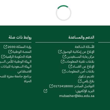
الدعم والمساعدة
روابط ذات صلة
الأسئلة الشائعة
رؤية المملكة 2030
الإبلاغ عن إمكانية الوصول
المنصة الوطنية
مركز رعاية المستفيدين
هيئة الحكومة الرقمية
بلاغات تقنية المعلومات
الهيئة الوطنية للأمن السيب
الإبلاغ عن الفساد
الهيئة السعودية للبيانات و
بلاغات أمن المعلومات
الاصطناعي
تقديم شكوى
برنامج جامعة معززة للص
بلاغ رقمي
الحياة
التواصل المباشر: 0172418000
البريد الإلكتروني:
mubasher@kku.edu.sa